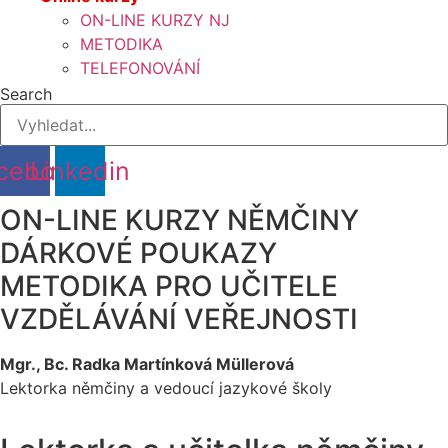
ON-LINE KURZY NJ
METODIKA
TELEFONOVÁNÍ
Search
cebook
Linkedin
ON-LINE KURZY NĚMČINY
DÁRKOVÉ POUKAZY
METODIKA PRO UČITELE
VZDĚLÁVÁNÍ VEŘEJNOSTI
Mgr., Bc. Radka Martínková Müllerová
Lektorka němčiny a vedoucí jazykové školy