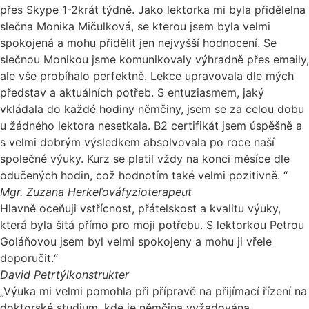
přes Skype 1-2krát týdně. Jako lektorka mi byla přidělelna
slečna Monika Mičulková, se kterou jsem byla velmi
spokojená a mohu přidělit jen nejvyšší hodnocení. Se
slečnou Monikou jsme komunikovaly výhradně přes emaily,
ale vše probíhalo perfektně. Lekce upravovala dle mých
představ a aktuálních potřeb. S entuziasmem, jaký
vkládala do každé hodiny němčiny, jsem se za celou dobu
u žádného lektora nesetkala. B2 certifikát jsem úspěšně a
s velmi dobrým výsledkem absolvovala po roce naší
společné výuky. Kurz se platil vždy na konci měsíce dle
odučených hodin, což hodnotím také velmi pozitivně. “
Mgr. Zuzana Herkeľová
fyzioterapeut
Hlavně oceňuji vstřícnost, přátelskost a kvalitu výuky,
která byla šitá přímo pro moji potřebu. S lektorkou Petrou
Goláňovou jsem byl velmi spokojeny a mohu ji vřele
doporučit.“
David Petrtýl
konstrukter
„Výuka mi velmi pomohla při přípravě na přijímací řízení na
doktorské studium, kde je němčina vyžadována.