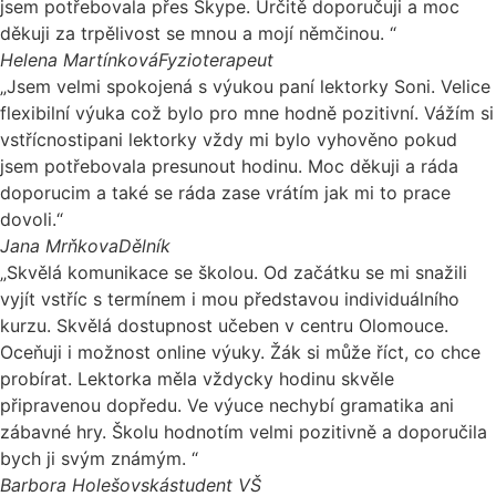
jsem potřebovala přes Skype. Určitě doporučuji a moc
děkuji za trpělivost se mnou a mojí němčinou. “
Helena Martínková
Fyzioterapeut
„Jsem velmi spokojená s výukou paní lektorky Soni. Velice
flexibilní výuka což bylo pro mne hodně pozitivní. Vážím si
vstřícnostipani lektorky vždy mi bylo vyhověno pokud
jsem potřebovala presunout hodinu. Moc děkuji a ráda
doporucim a také se ráda zase vrátím jak mi to prace
dovoli.“
Jana Mrňkova
Dělník
„Skvělá komunikace se školou. Od začátku se mi snažili
vyjít vstříc s termínem i mou představou individuálního
kurzu. Skvělá dostupnost učeben v centru Olomouce.
Oceňuji i možnost online výuky. Žák si může říct, co chce
probírat. Lektorka měla vždycky hodinu skvěle
připravenou dopředu. Ve výuce nechybí gramatika ani
zábavné hry. Školu hodnotím velmi pozitivně a doporučila
bych ji svým známým. “
Barbora Holešovská
student VŠ