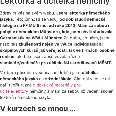
Lektorka a učitelka němčiny
Zdravím Vás na svém webu.
Jsem lektorka německého
jazyka.
Této činnosti se věnuji
od dob studií německé
filologie na FF MU Brno, od roku 2012. Mám za sebou i
pobyt v německém Münsteru, kde jsem chvíli studovala
Germanistik na WWU Münster.
Za dobu, co učím, jsem
nasbírala
zkušenosti nejen ve výuce individuálních i
skupinových kurzů jak veřejnosti, tak ve firmách, osobně
i online,
ale také jsem absolvovala různé
semináře/webináře pro učitele NJ akreditované MŠMT.
V oboru působím v současné době i jako
učitelka
německého jazyka
na
střední škole
. Čím dál více se mi
daří tvořit různé
didaktické materiály pro
učitele/lektory
němčiny a mám za sebou již vedení školení
lektorů německého jazyka.
V kurzech se mnou …