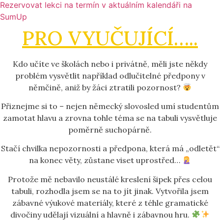
Rezervovat lekci na termín v aktuálním kalendáři na
SumUp
PRO VYUČUJÍCÍ…..
Kdo učíte ve školách nebo i privátně, měli jste někdy
problém vysvětlit například odlučitelné předpony v
němčině, aniž by žáci ztratili pozornost?
Přiznejme si to – nejen německý slovosled umí studentům
zamotat hlavu a zrovna tohle téma se na tabuli vysvětluje
poměrně suchopárně.
Stačí chvilka nepozornosti a předpona, která má „odletět“
na konec věty, zůstane viset uprostřed…
Protože mě nebavilo neustálé kreslení šipek přes celou
tabuli, rozhodla jsem se na to jít jinak. Vytvořila jsem
zábavné výukové materiály, které z téhle gramatické
divočiny udělají vizuální a hlavně i zábavnou hru.