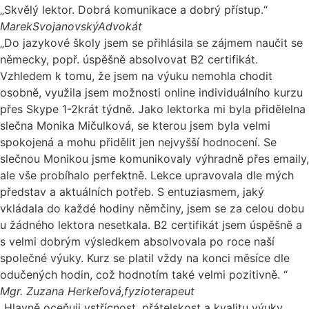
„Skvělý lektor. Dobrá komunikace a dobrý přístup.“
MarekSvojanovský
Advokát
„Do jazykové školy jsem se přihlásila se zájmem naučit se
německy, popř. úspěšně absolvovat B2 certifikát.
Vzhledem k tomu, že jsem na výuku nemohla chodit
osobně, využila jsem možnosti online individuálního kurzu
přes Skype 1-2krát týdně. Jako lektorka mi byla přidělelna
slečna Monika Mičulková, se kterou jsem byla velmi
spokojená a mohu přidělit jen nejvyšší hodnocení. Se
slečnou Monikou jsme komunikovaly výhradně přes emaily,
ale vše probíhalo perfektně. Lekce upravovala dle mých
představ a aktuálních potřeb. S entuziasmem, jaký
vkládala do každé hodiny němčiny, jsem se za celou dobu
u žádného lektora nesetkala. B2 certifikát jsem úspěšně a
s velmi dobrým výsledkem absolvovala po roce naší
společné výuky. Kurz se platil vždy na konci měsíce dle
odučených hodin, což hodnotím také velmi pozitivně. “
Mgr. Zuzana Herkeľová,
fyzioterapeut
„Hlavně oceňuji vstřícnost, přátelskost a kvalitu výuky,