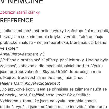
V NĚMČINĚ
Zobrazit starší články
REFERENCE
„Líbila se mi možnost online výuky i zpřístupnění materiálů,
takže jsem se k nim mohla kdykoliv vrátit. Také oceňuju
praktické znalosti - ne jen teoretické, které nás učí běžně
ve škole.“
AnnaFrintová
student VŠ
„Vstřícný a profesionální přístup paní lektorky. Hodiny byly
zajímavé, zábavné a dle mých aktuálních potřeb. Výuku
jsem potřebovala přes Skype. Určitě doporučuji a moc
děkuji za trpělivost se mnou a mojí němčinou. “
Helena Martínková
Fyzioterapeut
„Do jazykové školy jsem se přihlásila se zájmem naučit se
německy, popř. úspěšně absolvovat B2 certifikát.
Vzhledem k tomu, že jsem na výuku nemohla chodit
osobně, využila jsem možnosti online individuálního kurzu