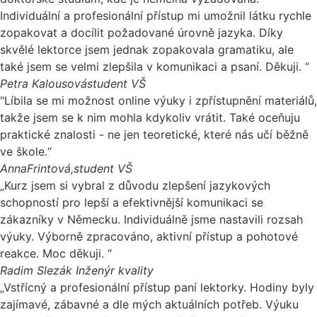
Individuální a profesionální přístup mi umožnil látku rychle
zopakovat a docílit požadované úrovně jazyka. Díky
skvělé lektorce jsem jednak zopakovala gramatiku, ale
také jsem se velmi zlepšila v komunikaci a psaní. Děkuji. “
Petra Kalousová
student VŠ
"Líbila se mi možnost online výuky i zpřístupnění materiálů,
takže jsem se k nim mohla kdykoliv vrátit. Také oceňuju
praktické znalosti - ne jen teoretické, které nás učí běžně
ve škole.“
AnnaFrintová,
student VŠ
„Kurz jsem si vybral z důvodu zlepšení jazykových
schopností pro lepší a efektivnější komunikaci se
zákazníky v Německu. Individuálně jsme nastavili rozsah
výuky. Výborně zpracováno, aktivní přístup a pohotové
reakce. Moc děkuji. “
Radim Slezák
Inženýr kvality
„Vstřícný a profesionální přístup paní lektorky. Hodiny byly
zajímavé, zábavné a dle mých aktuálních potřeb. Výuku