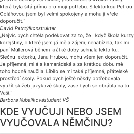
která byla šitá přímo pro moji potřebu. S lektorkou Petrou
Goláňovou jsem byl velmi spokojeny a mohu ji vřele
doporučit.“
David Petrtýl
konstrukter
„Nejvíc bych chtěla poděkovat za to, že i když škola kurzy
korejštiny, o které jsem já měla zájem, nenabízela, tak mi
paní Müllerová během krátké doby sehnala lektorku.
Slečnu lektorku, Janu Hrubou, mohu všem jen doporučit.
Je příjemná, milá a kamarádská a za krátkou dobu mě
toho hodně naučila. Líbilo se mi také příjemné, přátelské
prostředí školy. Pokud bych ještě někdy potřebovala
využít služeb jazykové školy, zase bych se obrátila na tu
Vaši.“
Barbora Kubalíková
student VŠ
KDE VYUČUJI NEBO JSEM
VYUČOVALA NĚMČINU?