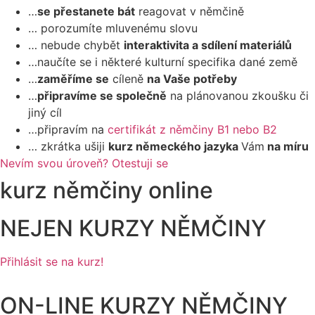
…
se přestanete bát
reagovat v němčině
… porozumíte mluvenému slovu
… nebude chybět
interaktivita a sdílení materiálů
…naučíte se i některé kulturní specifika dané země
…
zaměříme se
cíleně
na Vaše potřeby
…
připravíme se společně
na plánovanou zkoušku či
jiný cíl
…připravím na
certifikát z němčiny B1 nebo B2
… zkrátka ušiji
kurz německého jazyka
Vám
na míru
Nevím svou úroveň? Otestuji se
kurz němčiny online
NEJEN KURZY NĚMČINY
Přihlásit se na kurz!
ON-LINE KURZY NĚMČINY